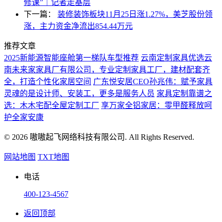
修课”｜记者走基层
下一篇：
装修装饰板块11月25日涨1.27%，美芝股份领
涨，主力资金净流出854.44万元
推荐文章
2025新能源智能座舱第一梯队车型推荐
云南定制家具优选云
南未来家家具厂有限公司，专业定制家具工厂，建材配套齐
全，打造个性化家居空间
广东悦安居CEO孙兆伟：赋予家具
灵魂的是设计师、安装工，更多是服务人员
家具定制靠谱之
选：木木宅配全屋定制工厂
享万家全铝家居：零甲醛释放呵
护全家安康
© 2026 嗷嗷起飞网络科技有限公司. All Rights Reserved.
网站地图
TXT地图
电话
400-123-4567
返回顶部